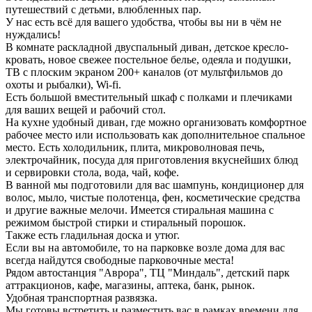
путешествий с детьми, влюбленных пар.
У нас есть всё для вашего удобства, чтобы вы ни в чём не
нуждались!
В комнате раскладной двуспальный диван, детское кресло-
кровать, новое свежее постельное белье, одеяла и подушки,
ТВ с плоским экраном 200+ каналов (от мультфильмов до
охоты и рыбалки), Wi-fi.
Есть большой вместительный шкаф с полками и плечиками
для ваших вещей и рабочий стол.
На кухне удобный диван, где можно организовать комфортное
рабочее место или использовать как дополнительное спальное
место. Есть холодильник, плита, микроволновая печь,
электрочайник, посуда для приготовления вкуснейших блюд
и сервировки стола, вода, чай, кофе.
В ванной мы подготовили для вас шампунь, кондиционер для
волос, мыло, чистые полотенца, фен, косметические средства
и другие важные мелочи. Имеется стиральная машина с
режимом быстрой стирки и стиральный порошок.
Также есть гладильная доска и утюг.
Если вы на автомобиле, то на парковке возле дома для вас
всегда найдутся свободные парковочные места!
Рядом автостанция "Аврора", ТЦ "Миндаль", детский парк
аттракционов, кафе, магазины, аптека, банк, рынок.
Удобная транспортная развязка.
Мы готовы встретить и разместить вас в рамках времени для